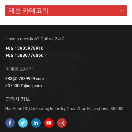
제품 카테고리
Have a question? Call us 24/7
+86 13905978910
+86 15880776060
이메일 보내기
888@22889999.com
33790001@qq.com
연락처 정보
NanHuan RD,Caizhuang Industry QuanZhou Fujian,China,362000