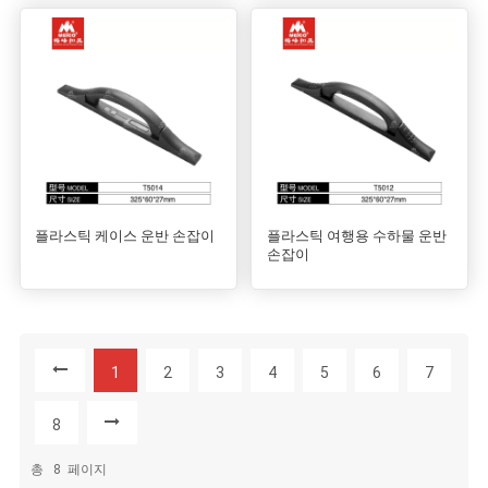
플라스틱 케이스 운반 손잡이
플라스틱 여행용 수하물 운반
손잡이
1
2
3
4
5
6
7
8
총
8
페이지