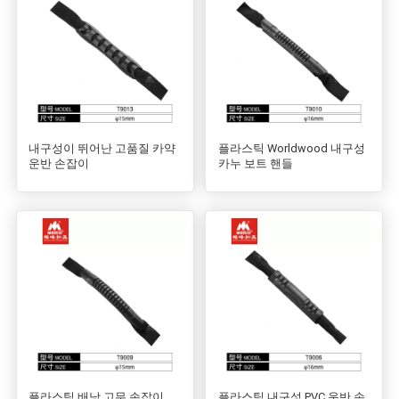
내구성이 뛰어난 고품질 카약
플라스틱 Worldwood 내구성
운반 손잡이
카누 보트 핸들
플라스틱 배낭 고무 손잡이
플라스틱 내구성 PVC 운반 손