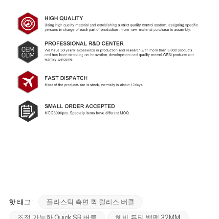
핫 태그 :
플라스틱 측면 퀵 릴리스 버클
조정 가능한 Quick SR 버클
헤비 듀티 백팩 32MM