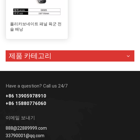
폴리카보네이트 패널 육군 전
술 배낭
제품 카테고리
Have a question? Call us 24/7
+86 13905978910
+86 15880776060
이메일 보내기
888@22889999.com
33790001@qq.com