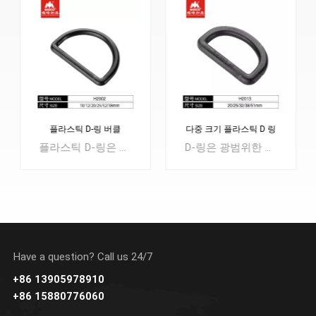
D-링 버클
다중 크기 플라스틱 D 링
플라스틱 Dring Sew
빙 클립
플라스틱 D-링은 강도와 내구성이 뛰어납니다. D-링은 주로 부착 지점으로 사용됩니다. 플라스틱 D링은 벨트, 의류, 수하물과 같은 가벼운 용도에 적합합니다. 플라스틱 D링은 무게가 가볍고 녹슬지 않는다는 점에서 금속 D링과 다릅니다.스트랩 크기의 경우 10/13/20/25/32/38MM.
D-링은 광범위한 응용 분야를 갖춘 매우 다양한 유형의 하드웨어입니다. 부착 지점으로 가장 일반적으로 사용되며 의류, 애완동물 목걸이, 고정 장치, 배낭, 벨트 등에 사용할 수 있습니다! 플라스틱 D링은 그 유용성 때문에 모든 스트랩에 사용할 수 있는 훌륭하고 안정적인 최종 하드웨어입니다. 정사각형 디자인이 특징입니다.
Have a question? Call us 24/7
+86 13905978910
알아보기
더 알아보기
+86 15880776060
더 알아보